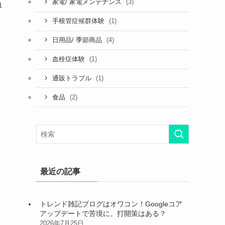
(3)
家電/ 家電メンテナンス
1
(1)
手根管症候群体験
(4)
日用品/ 季節商品
(1)
血栓症体験
(1)
通販トラブル
(2)
食品
最近の記事
トレンド雑記ブログはオワコン！Googleコア
アップデートで苦境に。打開策はある？
2026年7月25日