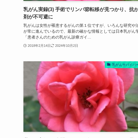
乳がん実録(3) 手術でリンパ節転移が見つかり、抗
剤が不可避に
乳がんは女性が罹患するがんの第１位ですが、いろんな研究や
が常に進んでいるので、最新の確かな情報としては日本乳がん
「患者さんのための乳がん診療ガイ...
2018年2月14日
2024年10月2日
乳がんサバイバ