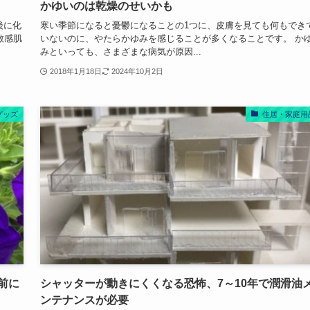
かゆいのは乾燥のせいかも
後に化
寒い季節になると憂鬱になることの1つに、皮膚を見ても何もでき
敏感肌
いないのに、やたらかゆみを感じることが多くなることです。 か
みといっても、さまざまな病気が原因...
2018年1月18日
2024年10月2日
グッズ
住居・家庭用
前に
シャッターが動きにくくなる恐怖、7～10年で潤滑油
ンテナンスが必要