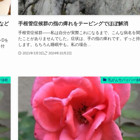
など
手根管症候群の指の痺れをテーピングでほぼ解消
手根管症候群――私は自分が実際これになるまで、こんな病名を聞
たことがありませんでした。症状は、手の指の痺れです。ずっと持
ンDを
します。もちろん睡眠中も。私の場合...
3日付
2021年3月3日
2024年10月2日
ー体験
乳がんサバイバー体