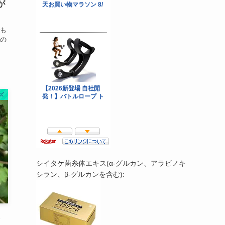
が
も
の
ズ
シイタケ菌糸体エキス(α-グルカン、アラビノキ
シラン、β-グルカンを含む):
ら