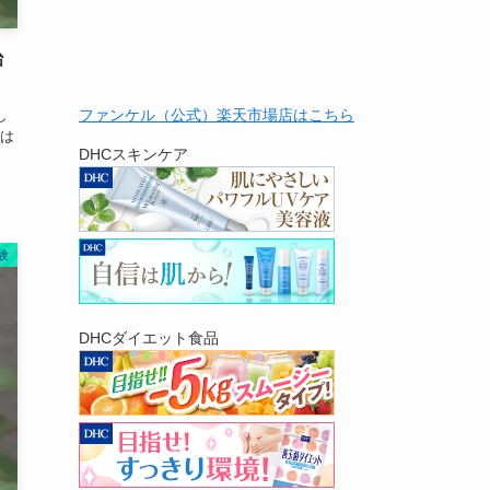
治
ファンケル（公式）楽天市場店はこちら
し
通は
DHCスキンケア
験
DHCダイエット食品