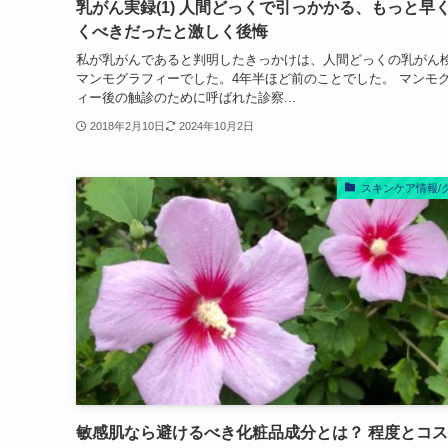
乳がん実録(1) 人間どっくで引っかかる、もっと早
くべきだったと激しく後悔
私が乳がんであると判明したきっかけは、人間どっくの乳がん
マンモグラフィーでした。4年半ほど前のことでした。 マンモ
ィー後の触診のために呼ばれた診察...
2018年2月10日
2024年10月2日
スキンケア情報/
敏感肌なら避けるべき化粧品成分とは？ 程度とコ