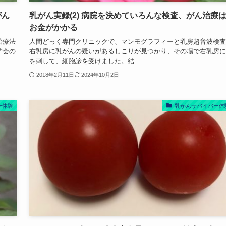
がん
乳がん実録(2) 病院を決めていろんな検査、がん治療
お金がかかる
治療法
人間どっく専門クリニックで、マンモグラフィーと乳房超音波検査
学会の
右乳房に乳がんの疑いがあるしこりが見つかり、その場で右乳房に
を刺して、細胞診を受けました。結...
2018年2月11日
2024年10月2日
ー体験
乳がんサバイバー体