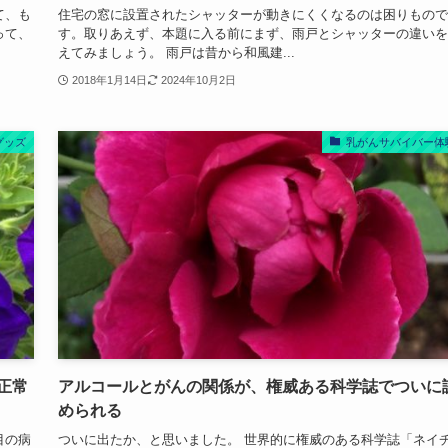
て、も
住宅の窓に設置されたシャッターが動きにくくなるのは困りもので
って、
す。取りあえず、本題に入る前にまず、雨戸とシャッターの違いを
えてみましょう。 雨戸は昔から和風建...
2018年1月14日
2024年10月2日
グッズ
乳がんサバイバー体
正常
アルコールとがんの関係が、権威ある科学誌でついに
められる
目の病
ついに出たか、と思いました。 世界的に権威のある科学誌「ネイ