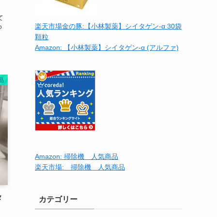
て
楽天市場金の豚:【小林製薬】シイタゲン-α 30袋
ゆ
顆粒
Amazon: 【小林製薬】シイタゲン-α (アルファ)
品
Amazon: 掃除機 人気商品
楽天市場: 掃除機 人気商品
メ
カテゴリー