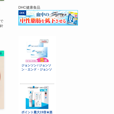
DHC健康食品
は
で
針
験