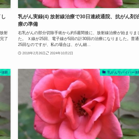
了し
乳がん実録(4) 放射線治療で30日連続通院、抗がん剤
療の準備
放射
右乳がんの部分切除手術から約5週間後に、放射線治療が始まりま
て完了
た。 Ｘ線が25回、電子線が5回の計30回の治療になりました。普
25回なのですが、私の場合は、がん細...
2018年2月26日
2024年10月2日
ー体験
乳がんサバイバー体