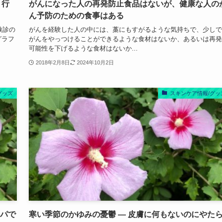
く行
がんになった人の再発防止食品はないが、健康な人の
ん予防のための食事はある
検診の
がんを経験した人の中には、藁にもすがるような気持ちで、少しで
グラフ
がんをやっつけることができるような食材はないか、あるいは再発
可能性を下げるような食材はないか...
2018年2月8日
2024年10月2日
グッズ
スキンケア情報/グッ
スパで
寒い季節のかゆみの憂鬱 ― 皮膚に何もないのにやた