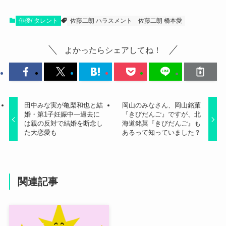
俳優/ タレント
佐藤二朗 ハラスメント
佐藤二朗 橋本愛
よかったらシェアしてね！
田中みな実が亀梨和也と結
岡山のみなさん、岡山銘菓
婚・第1子妊娠中―過去に
『きびだんご』ですが、北
は親の反対で結婚を断念し
海道銘菓『きびだんご』も
た大恋愛も
あるって知っていました？
関連記事