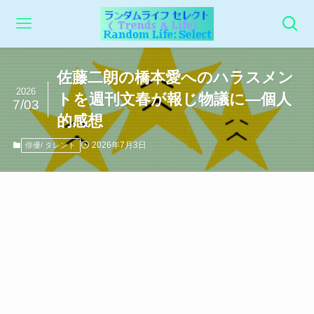
佐藤二朗の橋本愛へのハラスメン
2026
トを週刊文春が報じ物議に―個人
7/03
的感想
2026年7月3日
俳優/ タレント