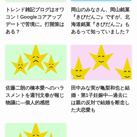
トレンド雑記ブログはオワ
岡山のみなさん、岡山銘菓
コン！Googleコアアップ
『きびだんご』ですが、北
デートで苦境に。打開策は
海道銘菓『きびだんご』も
ある？
あるって知っていました？
佐藤二朗の橋本愛へのハラ
田中みな実が亀梨和也と結
スメントを週刊文春が報じ
婚・第1子妊娠中―過去に
物議に―個人的感想
は親の反対で結婚を断念し
た大恋愛も