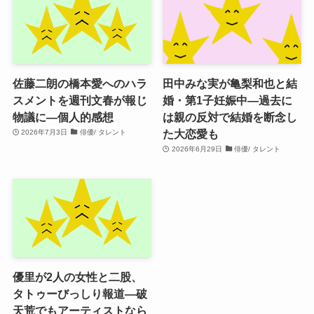
佐藤二朗の橋本愛へのハラ
田中みな実が亀梨和也と結
スメントを週刊文春が報じ
婚・第1子妊娠中―過去に
物議に―個人的感想
は親の反対で結婚を断念し
た大恋愛も
2026年7月3日
俳優/ タレント
2026年6月29日
俳優/ タレント
優里が2人の女性と二股、
タトゥーびっしり報道―破
天荒でもアーティストなら