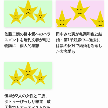
佐藤二朗の橋本愛へのハラ
田中みな実が亀梨和也と結
スメントを週刊文春が報じ
婚・第1子妊娠中―過去に
物議に―個人的感想
は親の反対で結婚を断念し
た大恋愛も
優里が2人の女性と二股、
タトゥーびっしり報道―破
天荒でもアーティストなら