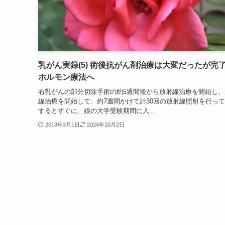
乳がん実録(5) 術後抗がん剤治療は大変だったが完
ホルモン療法へ
右乳がんの部分切除手術の約5週間後から放射線治療を開始し、
線治療を開始して、約7週間かけて計30回の放射線照射を行っ
するとすぐに、娘の大学受験期間に入...
2018年3月1日
2024年10月2日