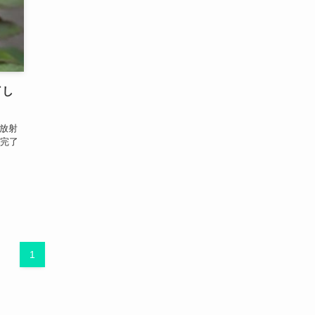
了し
放射
て完了
1