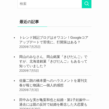
最近の記事
トレンド雑記ブログはオワコン！Googleコア
アップデートで苦境に。打開策はある？
2026年7月25日
岡山のみなさん、岡山銘菓『きびだんご』で
すが、北海道銘菓『きびだんご』もあるって
知っていました？
2026年7月5日
佐藤二朗の橋本愛へのハラスメントを週刊文
春が報じ物議に―個人的感想
2026年7月3日
田中みな実が亀梨和也と結婚・第1子妊娠中―
過去には親の反対で結婚を断念した大恋愛も