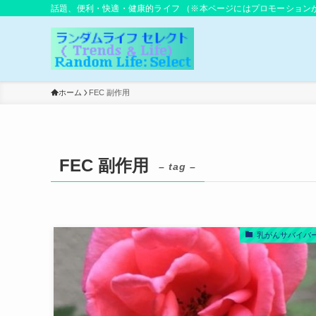
話題、便利・快適・健康的ライフ （※本ページにはプロモーション
ホーム
FEC 副作用
FEC 副作用
– tag –
乳がんサバイバ