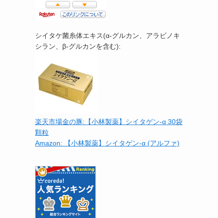
シイタケ菌糸体エキス(α-グルカン、アラビノキ
シラン、β-グルカンを含む):
楽天市場金の豚:【小林製薬】シイタゲン-α 30袋
顆粒
Amazon: 【小林製薬】シイタゲン-α (アルファ)