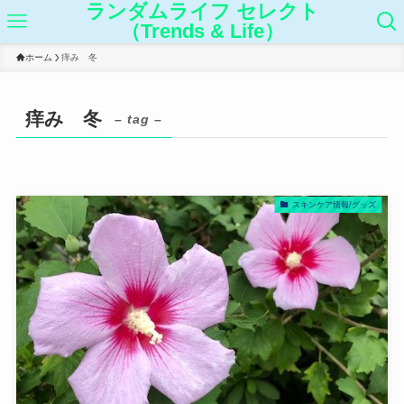
ランダムライフ セレクト
（Trends & Life）
ホーム
痒み 冬
痒み 冬
– tag –
スキンケア情報/グッズ