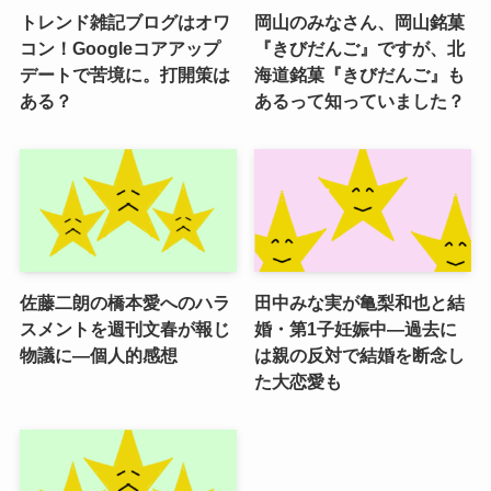
トレンド雑記ブログはオワ
岡山のみなさん、岡山銘菓
コン！Googleコアアップ
『きびだんご』ですが、北
デートで苦境に。打開策は
海道銘菓『きびだんご』も
ある？
あるって知っていました？
佐藤二朗の橋本愛へのハラ
田中みな実が亀梨和也と結
スメントを週刊文春が報じ
婚・第1子妊娠中―過去に
物議に―個人的感想
は親の反対で結婚を断念し
た大恋愛も