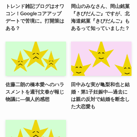
トレンド雑記ブログはオワ
岡山のみなさん、岡山銘菓
コン！Googleコアアップ
『きびだんご』ですが、北
デートで苦境に。打開策は
海道銘菓『きびだんご』も
ある？
あるって知っていました？
佐藤二朗の橋本愛へのハラ
田中みな実が亀梨和也と結
スメントを週刊文春が報じ
婚・第1子妊娠中―過去に
物議に―個人的感想
は親の反対で結婚を断念し
た大恋愛も