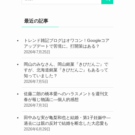
最近の記事
トレンド雑記ブログはオワコン！Googleコア
アップデートで苦境に。打開策はある？
2026年7月25日
岡山のみなさん、岡山銘菓『きびだんご』で
すが、北海道銘菓『きびだんご』もあるって
知っていました？
2026年7月5日
佐藤二朗の橋本愛へのハラスメントを週刊文
春が報じ物議に―個人的感想
2026年7月3日
田中みな実が亀梨和也と結婚・第1子妊娠中―
過去には親の反対で結婚を断念した大恋愛も
2026年6月29日