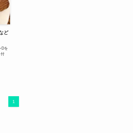
など
ンDを
3日付
1