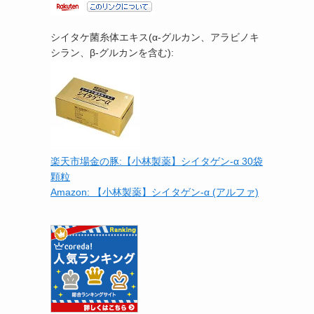
シイタケ菌糸体エキス(α-グルカン、アラビノキ
シラン、β-グルカンを含む):
楽天市場金の豚:【小林製薬】シイタゲン-α 30袋
顆粒
Amazon: 【小林製薬】シイタゲン-α (アルファ)