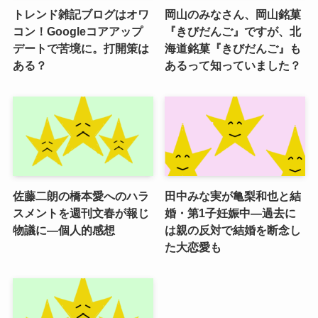
トレンド雑記ブログはオワ
岡山のみなさん、岡山銘菓
コン！Googleコアアップ
『きびだんご』ですが、北
デートで苦境に。打開策は
海道銘菓『きびだんご』も
ある？
あるって知っていました？
佐藤二朗の橋本愛へのハラ
田中みな実が亀梨和也と結
スメントを週刊文春が報じ
婚・第1子妊娠中―過去に
物議に―個人的感想
は親の反対で結婚を断念し
た大恋愛も