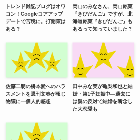
トレンド雑記ブログはオワ
岡山のみなさん、岡山銘菓
コン！Googleコアアップ
『きびだんご』ですが、北
デートで苦境に。打開策は
海道銘菓『きびだんご』も
ある？
あるって知っていました？
佐藤二朗の橋本愛へのハラ
田中みな実が亀梨和也と結
スメントを週刊文春が報じ
婚・第1子妊娠中―過去に
物議に―個人的感想
は親の反対で結婚を断念し
た大恋愛も