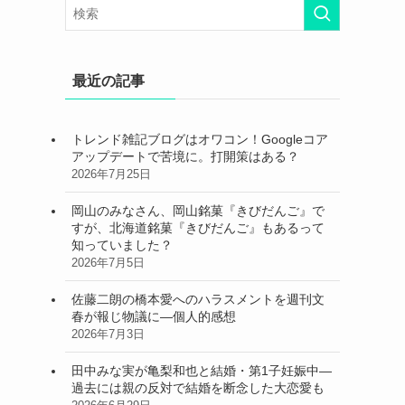
最近の記事
トレンド雑記ブログはオワコン！Googleコア
アップデートで苦境に。打開策はある？
2026年7月25日
岡山のみなさん、岡山銘菓『きびだんご』で
すが、北海道銘菓『きびだんご』もあるって
知っていました？
2026年7月5日
佐藤二朗の橋本愛へのハラスメントを週刊文
春が報じ物議に―個人的感想
2026年7月3日
田中みな実が亀梨和也と結婚・第1子妊娠中―
過去には親の反対で結婚を断念した大恋愛も