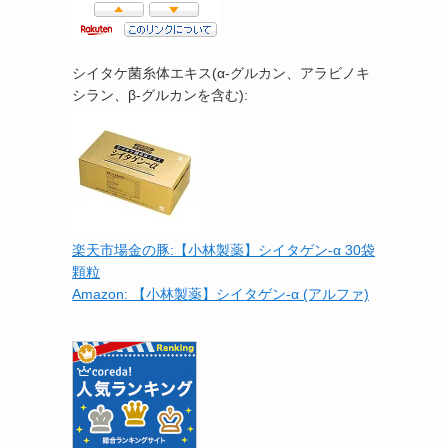
シイタケ菌糸体エキス(α-グルカン、アラビノキ
シラン、β-グルカンを含む):
楽天市場金の豚:【小林製薬】シイタゲン-α 30袋
顆粒
Amazon: 【小林製薬】シイタゲン-α (アルファ)