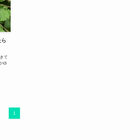
たら
きて
かゆ
1