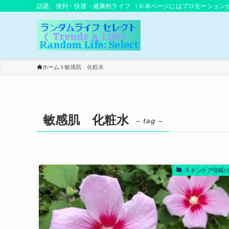
話題、便利・快適・健康的ライフ （※本ページにはプロモーション
ホーム
敏感肌 化粧水
敏感肌 化粧水
– tag –
スキンケア情報/