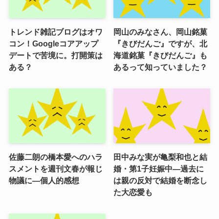
トレンド雑記ブログはオワ
岡山のみなさん、岡山銘菓
コン！Googleコアアップ
『きびだんご』ですが、北
デートで苦境に。打開策は
海道銘菓『きびだんご』も
ある？
あるって知っていました？
佐藤二朗の橋本愛へのハラ
田中みな実が亀梨和也と結
スメントを週刊文春が報じ
婚・第1子妊娠中―過去に
物議に―個人的感想
は親の反対で結婚を断念し
た大恋愛も