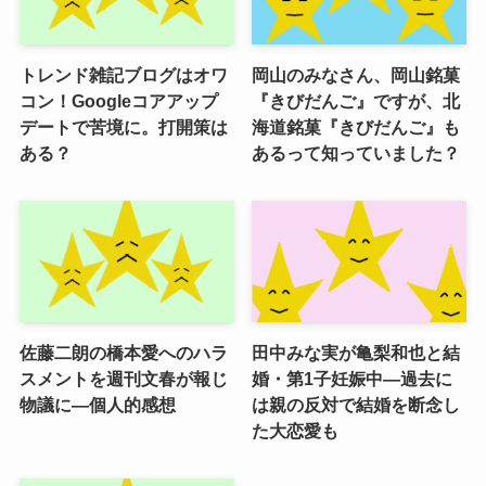
トレンド雑記ブログはオワ
岡山のみなさん、岡山銘菓
コン！Googleコアアップ
『きびだんご』ですが、北
デートで苦境に。打開策は
海道銘菓『きびだんご』も
ある？
あるって知っていました？
佐藤二朗の橋本愛へのハラ
田中みな実が亀梨和也と結
スメントを週刊文春が報じ
婚・第1子妊娠中―過去に
物議に―個人的感想
は親の反対で結婚を断念し
た大恋愛も