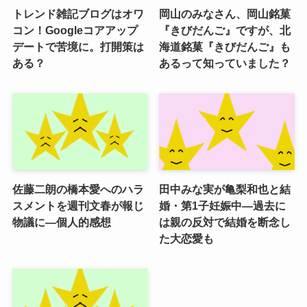
トレンド雑記ブログはオワ
岡山のみなさん、岡山銘菓
コン！Googleコアアップ
『きびだんご』ですが、北
デートで苦境に。打開策は
海道銘菓『きびだんご』も
ある？
あるって知っていました？
佐藤二朗の橋本愛へのハラ
田中みな実が亀梨和也と結
スメントを週刊文春が報じ
婚・第1子妊娠中―過去に
物議に―個人的感想
は親の反対で結婚を断念し
た大恋愛も