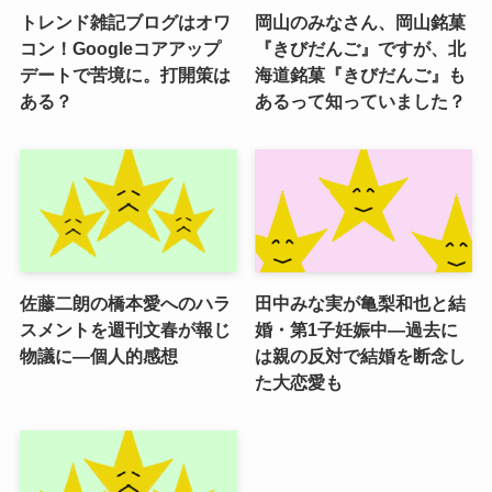
トレンド雑記ブログはオワ
岡山のみなさん、岡山銘菓
コン！Googleコアアップ
『きびだんご』ですが、北
デートで苦境に。打開策は
海道銘菓『きびだんご』も
ある？
あるって知っていました？
佐藤二朗の橋本愛へのハラ
田中みな実が亀梨和也と結
スメントを週刊文春が報じ
婚・第1子妊娠中―過去に
物議に―個人的感想
は親の反対で結婚を断念し
た大恋愛も