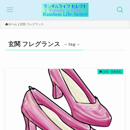
ホーム
玄関 フレグランス
玄関 フレグランス
– tag –
住居・家庭用品