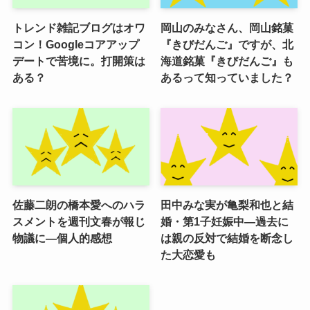
トレンド雑記ブログはオワ
岡山のみなさん、岡山銘菓
コン！Googleコアアップ
『きびだんご』ですが、北
デートで苦境に。打開策は
海道銘菓『きびだんご』も
ある？
あるって知っていました？
佐藤二朗の橋本愛へのハラ
田中みな実が亀梨和也と結
スメントを週刊文春が報じ
婚・第1子妊娠中―過去に
物議に―個人的感想
は親の反対で結婚を断念し
た大恋愛も