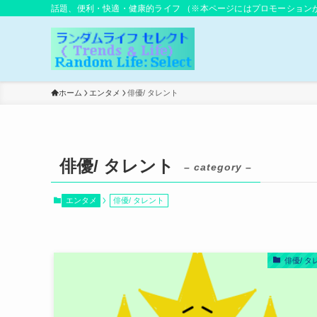
話題、便利・快適・健康的ライフ （※本ページにはプロモーション
ホーム
エンタメ
俳優/ タレント
俳優/ タレント
– category –
エンタメ
俳優/ タレント
俳優/ タ