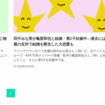
じ物
田中みな実が亀梨和也と結婚・第1子妊娠中―過去に
親の反対で結婚を断念した大恋愛も
ラマ
フリーアナウンサーで女優の田中みな実さん（39）が、元アイド
んにハ
ループ・KAT-TUNメンバーで俳優・歌手の亀梨和也さん（40）と
したこと、さらに第1子を妊娠中であ...
2026年6月29日
1