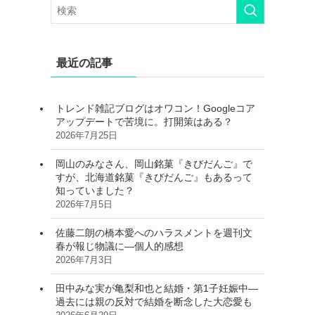
最近の記事
トレンド雑記ブログはオワコン！Googleコア
アップデートで苦境に。打開策はある？
2026年7月25日
岡山のみなさん、岡山銘菓『きびだんご』で
すが、北海道銘菓『きびだんご』もあるって
知っていました？
2026年7月5日
佐藤二朗の橋本愛へのハラスメントを週刊文
春が報じ物議に―個人的感想
2026年7月3日
田中みな実が亀梨和也と結婚・第1子妊娠中―
過去には親の反対で結婚を断念した大恋愛も