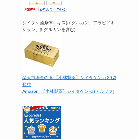
シイタケ菌糸体エキス(α-グルカン、アラビノキ
シラン、β-グルカンを含む):
楽天市場金の豚:【小林製薬】シイタゲン-α 30袋
顆粒
Amazon: 【小林製薬】シイタゲン-α (アルファ)